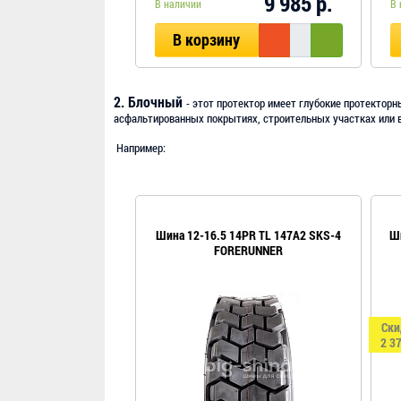
9 985 р.
В наличии
В 
В корзину
2. Блочный
- этот протектор имеет глубокие протекторн
асфальтированных покрытиях, строительных участках или 
Например:
Шина 12-16.5 14PR TL 147A2 SKS-4
Ши
FORERUNNER
Ски
2 37