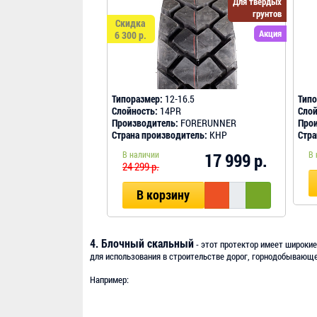
Для твердых
грунтов
Скидка
Акция
6 300 р.
Типоразмер:
12-16.5
Типо
Слойность:
14PR
Слой
Производитель:
FORERUNNER
Прои
Страна производитель:
КНР
Стра
В наличии
17 999 р.
В 
24 299 р.
В корзину
4. Блочный скальный
- этот протектор имеет широкие
для использования в строительстве дорог, горнодобывающ
Например: