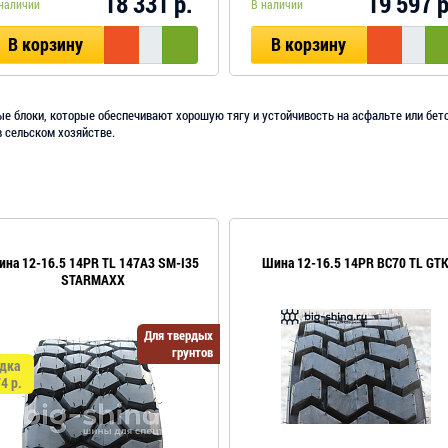
18 331 р.
19 597 р
наличии
В наличии
В корзину
В корзину
ые блоки, которые обеспечивают хорошую тягу и устойчивость на асфальте или бето
в сельском хозяйстве.
на 12-16.5 14PR TL 147A3 SM-I35
Шина 12-16.5 14PR BC70 TL GT
STARMAXX
Для твердых
грунтов
дка
4 р.