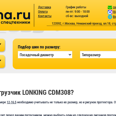
Доставка
График работы
za
Оплата
пн-пт: 9:00 - 18:00
B
Контакты
сб-вс: выходной
Bi
123592, г.Москва, Неманский проезд, вл.18, ст
Подбор шин по размеру:
огрузчик LONKING CDM308?
змере
12-16.5
необходимо учитывать не только их размер, но и рисунок протектора. О
стоят перед вашим погрузчиком, можно выбрать один из следующих рисунков протек