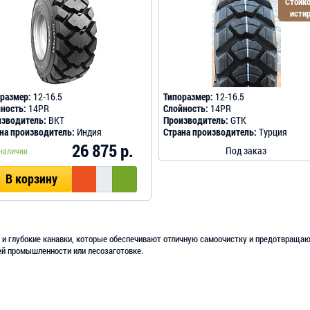
Стойко
исти
размер:
12-16.5
Типоразмер:
12-16.5
ность:
14PR
Слойность:
14PR
зводитель:
BKT
Производитель:
GTK
на производитель:
Индия
Страна производитель:
Турция
26 875 р.
Под заказ
наличии
В корзину
 и глубокие канавки, которые обеспечивают отличную самоочистку и предотвращают
ей промышленности или лесозаготовке.