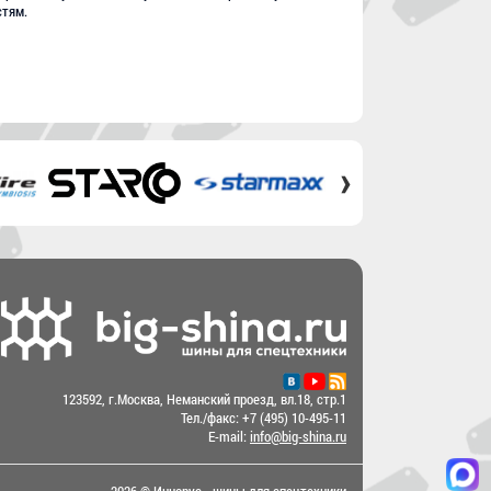
стям.
›
123592, г.Москва, Неманский проезд, вл.18, стр.1
Тел./факс:
+7 (495) 10-495-11
E-mail:
info@big-shina.ru