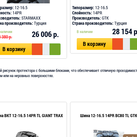
размер:
12-16.5
Типоразмер:
12-16.5
ность:
14PR
Слойность:
14PR
зводитель:
STARMAXX
Производитель:
GTK
на производитель:
Турция
Страна производитель:
Турция
28 154 р
наличии
26 006 р.
В наличии
 380 р.
В корзину
В корзину
й рисунок протектора с большими блоками, что обеспечивает отличную проходимость
м или на неровных поверхностях.
а BKT 12-16.5 14PR TL GIANT TRAX
Шина 12-16.5 14PR BC80 TL GT