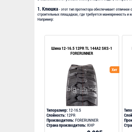
1. Клюшка
- этот тип протектора обеспечивает отличное 
строительных площадках, где требуется маневренность и к
Например:
Шина 12-16.5 12PR TL 144A2 SKS-1
FORERUNNER
Хит
Типоразмер:
12-16.5
Типо
Слойность:
12PR
Слой
Производитель:
FORERUNNER
Прои
Страна производитель:
КНР
Стра