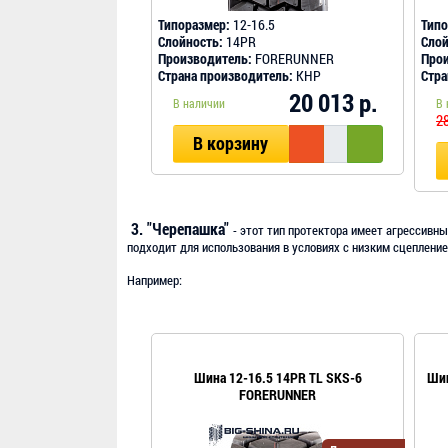
Типоразмер:
12-16.5
Типо
Слойность:
14PR
Слой
Производитель:
FORERUNNER
Прои
Страна производитель:
КНР
Стра
20 013 р.
В наличии
В 
28
В корзину
3. "Черепашка"
- этот тип протектора имеет агрессивны
подходит для использования в условиях с низким сцепление
Например:
Шина 12-16.5 14PR TL SKS-6
Шин
FORERUNNER