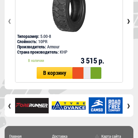
‹
›
Типоразмер:
5.00-8
Типо
Слойность:
10PR
Слой
Производитель:
Armour
Прои
Страна производитель:
КНР
Стра
3 515 р.
В наличии
В корзину
‹
›
Главная
Доставка
Карта сайта