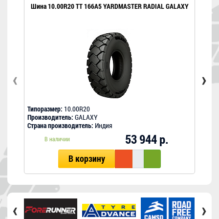
Шина 10.00R20 TT 166A5 YARDMASTER RADIAL GALAXY
‹
›
Типоразмер:
10.00R20
Типо
Производитель:
GALAXY
Прои
Страна производитель:
Индия
Стра
53 944 р.
В наличии
В корзину
‹
›