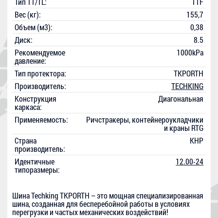
Тип TT/TL:
TTF
Вес (кг):
155,7
Объем (м3):
0,38
Диск:
8.5
Рекомендуемое
1000kPa
давление:
Тип протектора:
TKPORTH
Производитель:
TECHKING
Конструкция
Диагональная
каркаса:
Применяемость:
Ричстракеры, контейнероукладчики
и краны RTG
Страна
КНР
производитель:
Идентичные
12.00-24
типоразмеры:
Шина Techking TKPORTH – это мощная специализированная
шина, созданная для бесперебойной работы в условиях
перегрузки и частых механических воздействий!