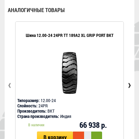
АНАЛОГИЧНЫЕ ТОВАРЫ
Шина 12.00-24 24PR TT 189A2 XL GRIP PORT BKT
Шина
‹
›
Типоразмер:
12.00-24
Типо
Слойность:
24PR
Слой
Производитель:
BKT
Прои
Страна производитель:
Индия
Стра
66 938 р.
В наличии
В корзину