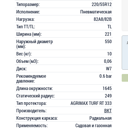
Типоразмер:
220/55R12
Исполнение:
Пневматическая
Нагрузка:
82A8/82B
Тип TT/TL:
TL
Ширина (мм):
221
Наружный диаметр
550
(мм):
Вес (кг):
10
Объем (м3):
0,06
Диск:
W7
Рекомендуемое
0.6 bar
давление:
Длина окружности:
1645
Статический радиус:
249
Тип протектора:
AGRIMAX TURF RT 333
Производитель:
BKT
Конструкция каркаса:
Радиальная
Применяемость:
Садовая и газонная