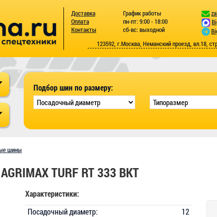
Доставка
График работы
za
Оплата
пн-пт: 9:00 - 18:00
B
Контакты
сб-вс: выходной
Bi
123592, г.Москва, Неманский проезд, вл.18, ст
Подбор шин по размеру:
ые шины
 AGRIMAX TURF RT 333 BKT
Характеристики:
Посадочный диаметр:
12