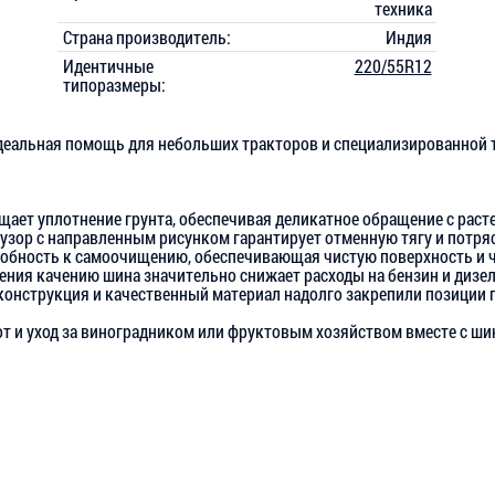
техника
Страна производитель:
Индия
Идентичные
220/55R12
типоразмеры:
деальная помощь для небольших тракторов и специализированной 
ет уплотнение грунта, обеспечивая деликатное обращение с раст
 узор с направленным рисунком гарантирует отменную тягу и пот
обность к самоочищению, обеспечивающая чистую поверхность и ч
ения качению шина значительно снижает расходы на бензин и дизе
онструкция и качественный материал надолго закрепили позиции п
 и уход за виноградником или фруктовым хозяйством вместе с ши