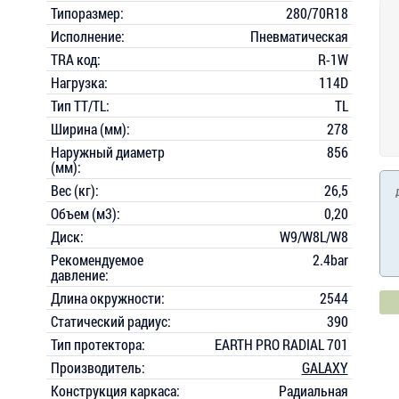
Типоразмер:
280/70R18
Исполнение:
Пневматическая
TRA код:
R-1W
Нагрузка:
114D
Тип TT/TL:
TL
Ширина (мм):
278
Наружный диаметр
856
(мм):
Вес (кг):
26,5
Объем (м3):
0,20
Диск:
W9/W8L/W8
Рекомендуемое
2.4bar
давление:
Длина окружности:
2544
Статический радиус:
390
Тип протектора:
EARTH PRO RADIAL 701
Производитель:
GALAXY
Конструкция каркаса:
Радиальная