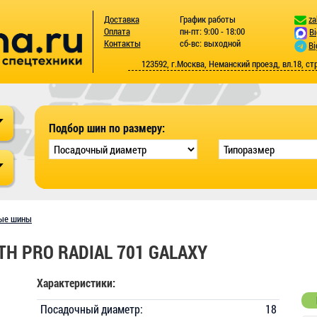
Доставка
График работы
za
Оплата
пн-пт: 9:00 - 18:00
B
Контакты
сб-вс: выходной
Bi
123592, г.Москва, Неманский проезд, вл.18, ст
Подбор шин по размеру:
ые шины
TH PRO RADIAL 701 GALAXY
Характеристики:
Посадочный диаметр:
18