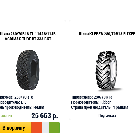
Шина 280/70R18 TL 114A8/114B
Шина KLEBER 280/70R18 FITKE
AGRIMAX TURF RT 333 BKT
размер:
280/70R18
Типоразмер:
280/70R18
зводитель:
BKT
Производитель:
Kleber
на производитель:
Индия
Страна производитель:
Франция
25 663 р.
Под заказ
наличии
В корзину