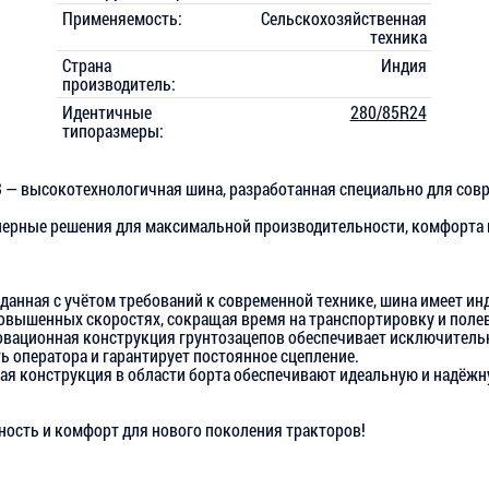
Применяемость:
Сельскохозяйственная
техника
Страна
Индия
производитель:
Идентичные
280/85R24
типоразмеры:
 — высокотехнологичная шина, разработанная специально для сов
нерные решения для максимальной производительности, комфорта 
данная с учётом требований к современной технике, шина имеет ин
повышенных скоростях, сокращая время на транспортировку и поле
вационная конструкция грунтозацепов обеспечивает исключительн
ь оператора и гарантирует постоянное сцепление.
ая конструкция в области борта обеспечивают идеальную и надёжн
ость и комфорт для нового поколения тракторов!