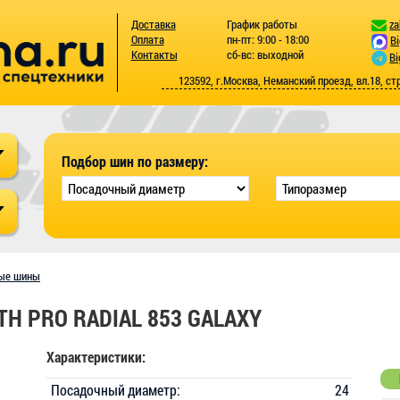
Доставка
График работы
za
Оплата
пн-пт: 9:00 - 18:00
B
Контакты
сб-вс: выходной
Bi
123592, г.Москва, Неманский проезд, вл.18, ст
Подбор шин по размеру:
ые шины
TH PRO RADIAL 853 GALAXY
Характеристики:
Посадочный диаметр:
24