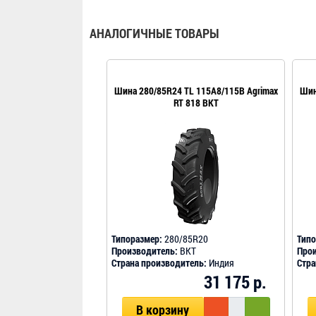
АНАЛОГИЧНЫЕ ТОВАРЫ
Шина 280/85R24 TL 115A8/115B Agrimax
Шин
RT 818 BKT
Типоразмер:
280/85R20
Типо
Производитель:
BKT
Прои
Страна производитель:
Индия
Стра
31 175 р.
В корзину