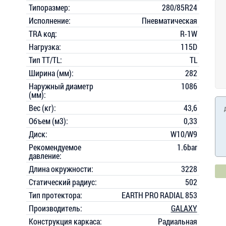
Типоразмер:
280/85R24
Исполнение:
Пневматическая
TRA код:
R-1W
Нагрузка:
115D
Тип TT/TL:
TL
Ширина (мм):
282
Наружный диаметр
1086
(мм):
Вес (кг):
43,6
Объем (м3):
0,33
Диск:
W10/W9
Рекомендуемое
1.6bar
давление:
Длина окружности:
3228
Статический радиус:
502
Тип протектора:
EARTH PRO RADIAL 853
Производитель:
GALAXY
Конструкция каркаса:
Радиальная