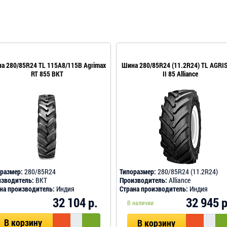
а 280/85R24 TL 115A8/115B Agrimax
Шина 280/85R24 (11.2R24) TL AGRI
RT 855 BKT
II 85 Alliance
размер:
280/85R24
Типоразмер:
280/85R24 (11.2R24)
зводитель:
BKT
Производитель:
Alliance
на производитель:
Индия
Страна производитель:
Индия
32 104 р.
32 945 р
В наличии
В корзину
В корзину