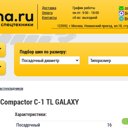
Доставка
График работы
za
Оплата
пн-пт: 9:00 - 18:00
B
Контакты
сб-вс: выходной
Bi
123592, г.Москва, Неманский проезд, вл.18, ст
Подбор шин по размеру:
льтоукладчиков
 Compactor C-1 TL GALAXY
Характеристики:
Посадочный
16