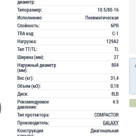
диаметр:
Типоразмер:
10.5/80-16
Исполнение:
Пневматическая
Слойность:
6PR
TRA код:
C-1
Нагрузка:
129A2
Тип TT/TL:
TL
Ширина (мм):
27
Наружный диаметр
804
(мм):
Вес (кг):
31,4
Объем (м3):
0,18
Диск:
8LB
Рекомендуемое
4.5
давление:
Тип протектора:
COMPACTOR
Производитель:
GALAXY
Конструкция
Диагональная
каркаса: