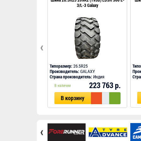
3/L-3 Galaxy
‹
Типоразмер:
26.5R25
Типо
Производитель:
GALAXY
Прои
Страна производитель:
Индия
Стра
223 763 р.
В наличии
В корзину
‹