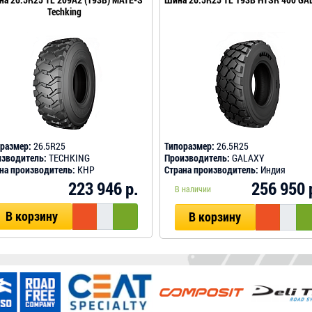
Techking
размер:
26.5R25
Типоразмер:
26.5R25
зводитель:
TECHKING
Производитель:
GALAXY
на производитель:
КНР
Страна производитель:
Индия
223 946 р.
256 950 
В наличии
В корзину
В корзину