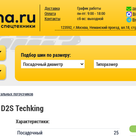
Доставка
График работы
za
Оплата
пн-пт: 9:00 - 18:00
B
Контакты
сб-вс: выходной
Bi
123592, г.Москва, Неманский проезд, вл.18, ст
Подбор шин по размеру:
тальных погрузчиков
 D2S Techking
Характеристики:
Посадочный
25