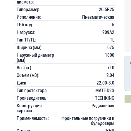
диаметр:
Типоразмер:
26.5R25
Исполнение:
Пневматическая
TRA код:
L-5
Нагрузка:
209A2
Тип TT/TL:
TL
Ширина (мм):
675
Наружный диаметр
1800
(мм):
Вес (кг):
710
Объем (м3):
2,04
Диск:
22.00-3.0
Тип протектора:
MATE D2S
Производитель:
TECHKING
Конструкция
Радиальная
каркаса:
Применяемость:
Фронтальные погрузчики и
бульдозеры
Страна
КНР