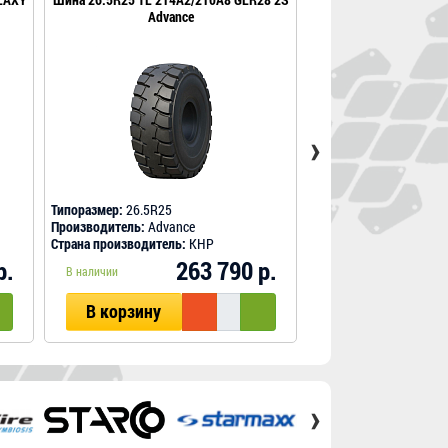
Advance
31 BK
›
Типоразмер:
26.5R25
Типоразмер:
26.5R25
Производитель:
Advance
Производитель:
BKT
Страна производитель:
КНР
Страна производитель
р.
263 790 р.
В наличии
В корзину
В корзину
›