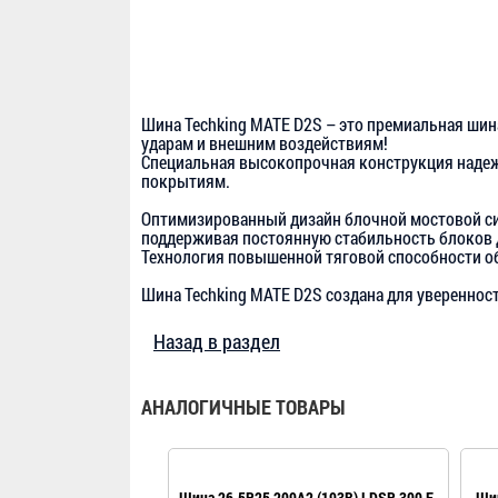
Шина Techking MATE D2S – это премиальная ши
ударам и внешним воздействиям!
Специальная высокопрочная конструкция надеж
покрытиям.
Оптимизированный дизайн блочной мостовой си
поддерживая постоянную стабильность блоков 
Технология повышенной тяговой способности об
Шина Techking MATE D2S создана для уверенност
Назад в раздел
АНАЛОГИЧНЫЕ ТОВАРЫ
Шина 26.5R25 209A2 (193B) LDSR 300 E-
Шин