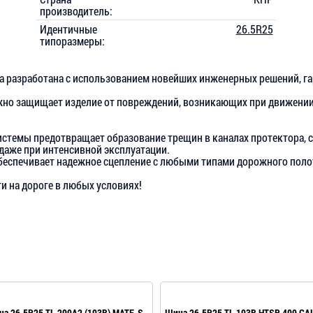
производитель:
Идентичные
26.5R25
типоразмеры:
на разработана с использованием новейших инженерных решений, 
но защищает изделие от повреждений, возникающих при движении
стемы предотвращает образование трещин в каналах протектора, 
даже при интенсивной эксплуатации.
еспечивает надежное сцепление с любыми типами дорожного полотна
и на дороге в любых условиях!
а 26.5R25 TL 209A2 (193B) MATE-S
Шина 26.5R25 TL 193B HTSR 400 G