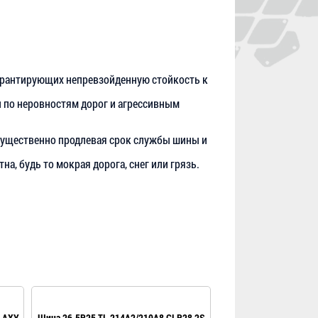
гарантирующих непревзойденную стойкость к
 по неровностям дорог и агрессивным
существенно продлевая срок службы шины и
, будь то мокрая дорога, снег или грязь.
ALAXY
Шина 26.5R25 TL 214A2/210A8 GLR28 2S
Шина 26.5R25 TL 20