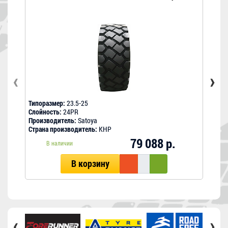
Ски
18 11
‹
›
Типоразмер:
23.5-25
Типо
Слойность:
24PR
Слой
Производитель:
Satoya
Прои
Страна производитель:
КНР
Стра
79 088 р.
В наличии
В корзину
‹
›