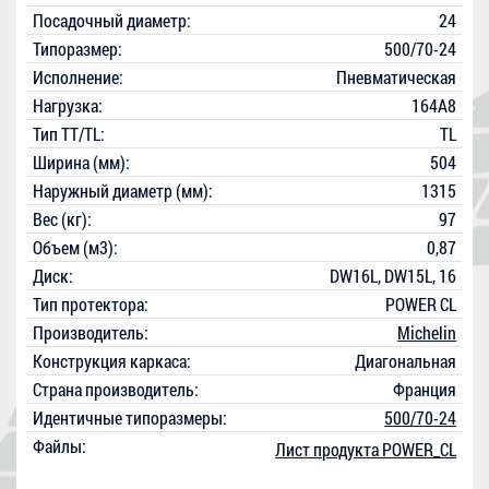
Посадочный диаметр:
24
Типоразмер:
500/70-24
Исполнение:
Пневматическая
Нагрузка:
164A8
Тип TT/TL:
TL
Ширина (мм):
504
Наружный диаметр (мм):
1315
Вес (кг):
97
Объем (м3):
0,87
Диск:
DW16L, DW15L, 16
Тип протектора:
POWER CL
Производитель:
Michelin
Конструкция каркаса:
Диагональная
Страна производитель:
Франция
Идентичные типоразмеры:
500/70-24
Файлы:
Лист продукта POWER_CL