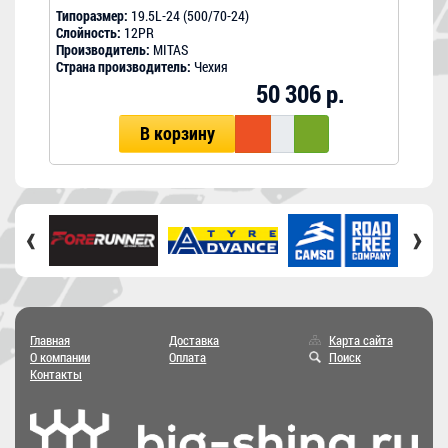
Типоразмер:
19.5L-24 (500/70-24)
Типо
Слойность:
12PR
Слой
Производитель:
MITAS
Прои
Страна производитель:
Чехия
Стра
50 306 р.
В корзину
‹
›
Главная
Доставка
Карта сайта
О компании
Оплата
Поиск
Контакты