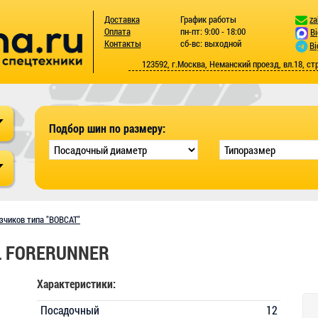
Доставка
График работы
za
Оплата
пн-пт: 9:00 - 18:00
B
Контакты
сб-вс: выходной
Bi
123592, г.Москва, Неманский проезд, вл.18, ст
Подбор шин по размеру:
зчиков типа "BOBCAT"
TL FORERUNNER
Характеристики:
Посадочный
12