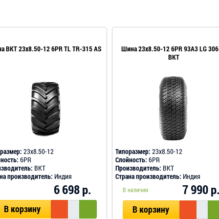
а BKT 23x8.50-12 6PR TL TR-315 AS
Шина 23x8.50-12 6PR 93A3 LG 306
BKT
размер:
23x8.50-12
Типоразмер:
23x8.50-12
ность:
6PR
Слойность:
6PR
зводитель:
BKT
Производитель:
BKT
на производитель:
Индия
Страна производитель:
Индия
6 698 р.
7 990 р
В наличии
В корзину
В корзину