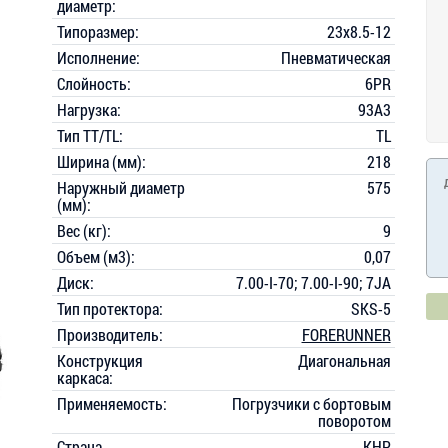
диаметр:
Типоразмер:
23x8.5-12
Исполнение:
Пневматическая
Слойность:
6PR
Нагрузка:
93A3
Тип TT/TL:
TL
Ширина (мм):
218
Наружный диаметр
575
(мм):
Вес (кг):
9
Объем (м3):
0,07
Диск:
7.00-I-70; 7.00-I-90; 7JA
Тип протектора:
SKS-5
Производитель:
FORERUNNER
Конструкция
Диагональная
каркаса:
Применяемость:
Погрузчики с бортовым
поворотом
Страна
КНР