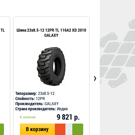
 TL
Шина 23x8.5-12 12PR TL 116A2 XD 2010
Шина 23x8.5-12 12PR
GALAXY
BKT
›
Типоразмер:
23x8.5-12
Типоразмер:
23X8.5-12
Слойность:
12PR
Слойность:
12PR
Производитель:
GALAXY
Производитель:
BKT
Страна производитель:
Индия
Страна производитель
.
9 821 р.
В наличии
В наличии
В корзину
В корзину