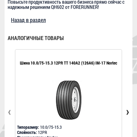
Повысьте продуктивность вашего бизнеса прямо сейчас с
надежным решением QH602 от FORERUNNER!
Назад в раздел
АНАЛОГИЧНЫЕ ТОВАРЫ
Шина 10.0/75-15.3 12PR TT 140A2 (126A6) IM-17 Nortec
Шина
‹
›
Типоразмер:
10.0/75-15.3
Типо
Слойность:
12PR
Слой