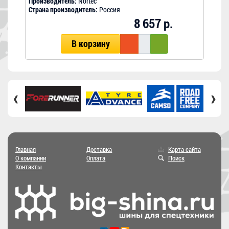
Производитель:
Nortec
Прои
Страна производитель:
Россия
Стра
8 657 р.
В корзину
‹
›
Главная
Доставка
Карта сайта
О компании
Оплата
Поиск
Контакты