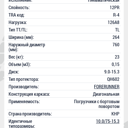
Слойность:
12PR
TRA код:
R-4
Нагрузка:
126A8
Тип TT/TL:
TL
Ширина (мм):
264
Наружный диаметр
760
(мм):
Вес (кг):
23
Объем (м3):
0,15
Диск:
9.0-15.3
Тип протектора:
QH602
Производитель:
FORERUNNER
Конструкция каркаса:
Диагональная
Применяемость:
Погрузчики с бортовым
поворотом
Страна производитель:
КНР
Идентичные
10.0/75-15.3
типоразмеры: