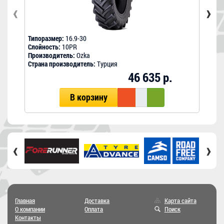
‹
›
Типоразмер:
16.9-30
Типо
Слойность:
10PR
Слой
Производитель:
Ozka
Прои
Страна производитель:
Турция
Стра
46 635 р.
В корзину
‹
›
Главная
Доставка
Карта сайта
О компании
Оплата
Поиск
Контакты