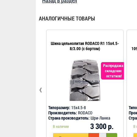
Назад в раздел
АНАЛОГИЧНЫЕ ТОВАРЫ
Шина цельнолитая RODACO R1 15x4.5-
8/3.00 (с бортом)
10
Распродажа
складских
остатков!
‹
Типоразмер:
15x4.5-8
Типо
Производитель:
RODACO
Прои
Страна производитель:
Шри-Ланка
Стра
3 300 р.
В наличии
В 