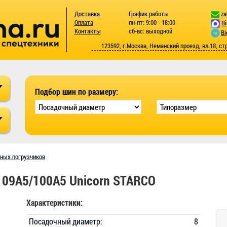
Доставка
График работы
za
Оплата
пн-пт: 9:00 - 18:00
B
Контакты
сб-вс: выходной
Bi
123592, г.Москва, Неманский проезд, вл.18, ст
Подбор шин по размеру:
чных погрузчиков
109A5/100A5 Unicorn STARCO
Характеристики:
Посадочный диаметр:
8