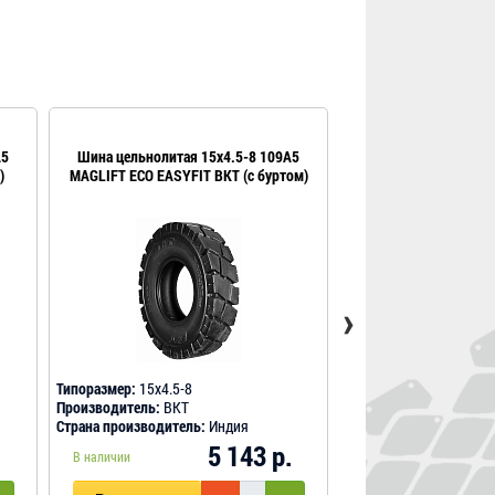
A5
Шина цельнолитая 15x4.5-8 109A5
Шина цельнолитая 15
)
MAGLIFT ECO EASYFIT BKT (с буртом)
LAUGFS (без
›
Типоразмер:
15x4.5-8
Типоразмер:
15x4.5-8
Производитель:
BKT
Производитель:
Laugf
Страна производитель:
Индия
Страна производитель
.
5 143 р.
В наличии