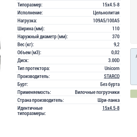
Типоразмер:
15x4.5-8
Исполнение:
Цельнолитая
Нагрузка:
109A5/100A5
Ширина (мм):
110
Наружный диаметр (мм):
370
Вес (кг):
9,2
Объем (м3):
0,02
Диск:
3.00D
Тип протектора:
Unicorn
Производитель:
STARCO
Бурт:
Без бурта
Применяемость:
Вилочные погрузчики
Страна производитель:
Шри-ланка
Идентичные
15x4.5-8
типоразмеры: