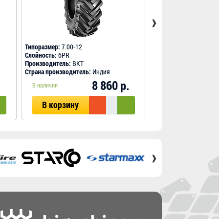
›
Типоразмер:
7.00-12
Типоразмер:
7.00-12
Слойность:
6PR
Слойность:
14PR
Производитель:
BKT
Производитель:
Armou
Страна производитель:
Индия
Страна производитель
.
8 860 р.
В наличии
В наличии
В корзину
В корзину
›