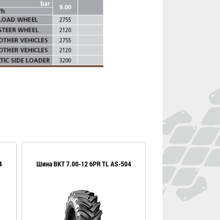
4
Шина BKT 7.00-12 6PR TL AS-504
Шинокомплект 7.00-12
NHS Arm