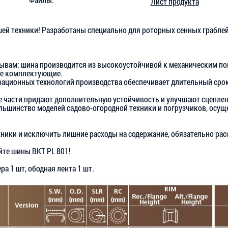
Лист продукта
шей техники! Разработаны специально для роторных сенных граблей
рывам: шина производится из высокоустойчивой к механическим по
ые комплектующие.
вационных технологий производства обеспечивает длительный сро
 части придают дополнительную устойчивость и улучшают сцеплен
льшинство моделей садово-огородной техники и погрузчиков, осу
хники и исключить лишние расходы на содержание, обязательно р
йте шины BKT PL 801!
а 1 шт, ободная лента 1 шт.