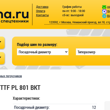
Доставка
График работы
za
Оплата
пн-пт: 9:00 - 18:00
B
Контакты
сб-вс: выходной
Bi
123592, г.Москва, Неманский проезд, вл.18, ст
Подбор шин по размеру:
чных погрузчиков
TTF PL 801 BKT
Характеристики:
Посадочный диаметр:
12