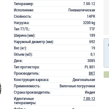
Типоразмер:
7.00-12
Исполнение:
Пневматическая
Слойность:
14PR
Нагрузка:
3200 kg
Тип TT/TL:
TTF
Ширина (мм):
189
Наружный диаметр (мм):
692
Вес (кг):
19
Объем (м3):
0,1
Диск:
3085
Тип протектора:
PL 801
Производитель:
BKT
Конструкция каркаса:
Диагональная
Применяемость:
Вилочные погрузчики
Страна производитель:
Индия
Идентичные
7.00-12
типоразмеры:
Файлы: