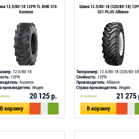
на 12.5/80-18 12PR TL BHB 310
Шина 12.5/80-18 (320/80-18) 12P
Ascenso
321 PLUS Alliance
азмер:
12.5/80-18
Типоразмер:
12.5/80-18 (320/80-18
ость:
12PR
Слойность:
12PR
водитель:
Ascenso
Производитель:
Alliance
а производитель:
Индия
Страна производитель:
Индия
20 125 р.
21 275 
аличии
В наличии
В корзину
В корзину