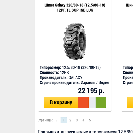
Шина Galaxy 320/80-18 (12.5/80-18)
Шин
12PR TL SUP IND LUG
Типоразмер:
12.5/80-18 (320/80-18)
Типор
Слойность:
12PR
Слойн
Производитель:
GALAXY
Произ
Страна производитель:
Израиль / Индия
Стран
22 195 р.
В корзину
Страницы:
←
1
2
3
4
5
→
Покрышки, выпускаемые в типоразмере 12.5/80-