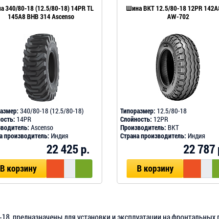
а 340/80-18 (12.5/80-18) 14PR TL
Шина BKT 12.5/80-18 12PR 142A
145A8 BHB 314 Ascenso
AW-702
азмер:
340/80-18 (12.5/80-18)
Типоразмер:
12.5/80-18
ость:
14PR
Слойность:
12PR
водитель:
Ascenso
Производитель:
BKT
а производитель:
Индия
Страна производитель:
Индия
22 425 р.
22 787 
В корзину
В корзину
18, предназначены для установки и эксплуатации на фронтальных п