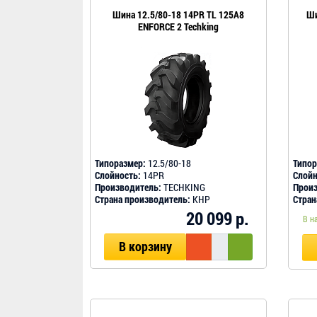
Шина 12.5/80-18 14PR TL 125A8
Ши
ENFORCE 2 Techking
Типоразмер:
12.5/80-18
Типор
Слойность:
14PR
Слойн
Производитель:
TECHKING
Произ
Страна производитель:
КНР
Стран
20 099 р.
В н
В корзину