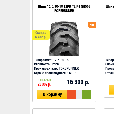
Шина 12.5/80-18 12PR TL R4 QH603
Шина 
FORERUNNER
Хит
Скидка
5 782 р.
Типоразмер:
12.5/80-18
Типор
Слойность:
12PR
Слойн
Производитель:
FORERUNNER
Произ
Страна производитель:
КНР
Стран
В наличии
16 300 р.
22 082 р.
В корзину