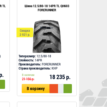
R TL
Шина 12.5/80-18 14PR TL QH603
FORERUNNER
Скидка
2 921 р.
)
Типоразмер:
12.5/80-18
Слойность:
14PR
Производитель:
FORERUNNER
Страна производитель:
КНР
р.
В наличии
18 235 р.
21 156 р.
В корзину