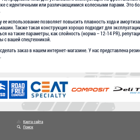
ике с идентичными или различающимися колесными парами. Это бол
.
му ее использование позволяет повысить плавность хода и амортиза
машин. Также такая конструкция хорошо подходит для эксплуатации
 на такие параметры, как слойность (норма – 12-14 PR), репутацию
ы с вашей спецтехникой.
делать заказ в нашем интернет-магазине. У нас представлена резин
.
Карта сайта
Поиск