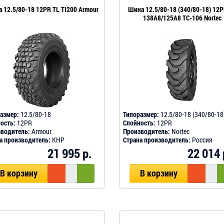
 12.5/80-18 12PR TL TI200 Armour
Шина 12.5/80-18 (340/80-18) 12P
138A8/125A8 TC-106 Nortec
азмер:
12.5/80-18
Типоразмер:
12.5/80-18 (340/80-18
ость:
12PR
Слойность:
12PR
водитель:
Armour
Производитель:
Nortec
а производитель:
КНР
Страна производитель:
Россия
21 995 р.
22 014 
В корзину
В корзину