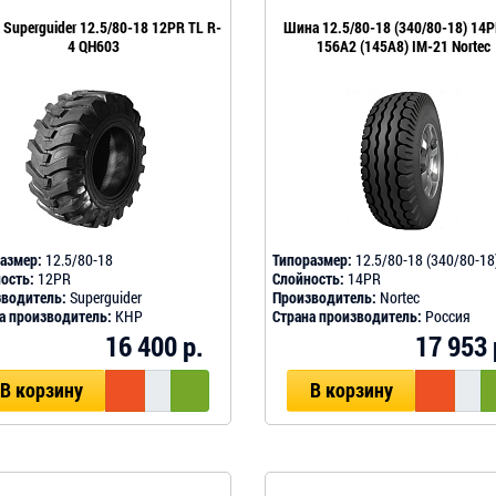
Superguider 12.5/80-18 12PR TL R-
Шина 12.5/80-18 (340/80-18) 14P
4 QH603
156A2 (145A8) IM-21 Nortec
азмер:
12.5/80-18
Типоразмер:
12.5/80-18 (340/80-18
ость:
12PR
Слойность:
14PR
водитель:
Superguider
Производитель:
Nortec
а производитель:
КНР
Страна производитель:
Россия
16 400 р.
17 953 
В корзину
В корзину