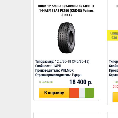
Шина 12.5/80-18 (340/80-18) 14PR TL
Ш
144A8/131A8 PLT50 (KNK48) Pulmox
(OZKA)
Скид
936 
Типоразмер:
12.5/80-18 (340/80-18)
Типор
Слойность:
14PR
Слойн
Производитель:
PULMOX
Произ
Страна производитель:
Турция
Стран
18 400 р.
В наличии
В н
20 
В корзину