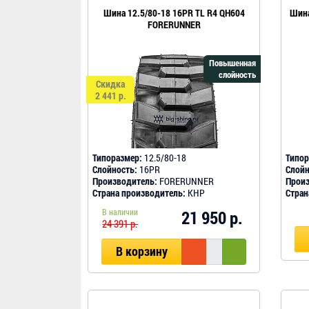
Шина 12.5/80-18 16PR TL R4 QH604
Шина
FORERUNNER
Повышенная
слойность
Скидка
2 441 р.
Типоразмер:
12.5/80-18
Типор
Слойность:
16PR
Слойн
Производитель:
FORERUNNER
Произ
Страна производитель:
КНР
Стран
В наличии
21 950 р.
24 391 р.
В корзину