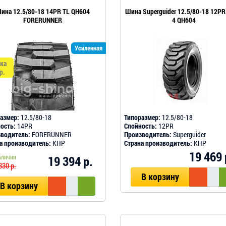
ина 12.5/80-18 14PR TL QH604
Шина Superguider 12.5/80-18 12PR
FORERUNNER
4 QH604
Усиленная
ка
р.
азмер:
12.5/80-18
Типоразмер:
12.5/80-18
ость:
14PR
Слойность:
12PR
водитель:
FORERUNNER
Производитель:
Superguider
а производитель:
КНР
Страна производитель:
КНР
19 469 
аличии
19 394 р.
330 р.
В корзину
В корзину