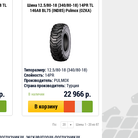
8 TL
Шина 12.5/80-18 (340/80-18) 14PR TL
146A8 BL75 (IND85) Pulmox (OZKA)
Типоразмер:
12.5/80-18 (340/80-18)
Слойность:
14PR
Производитель:
PULMOX
Страна производитель:
Турция
р.
22 966 р.
В наличии
В корзину
По:
Шины 1 - 20 из 87
огрузчиках, экскаваторах-погрузчиках,