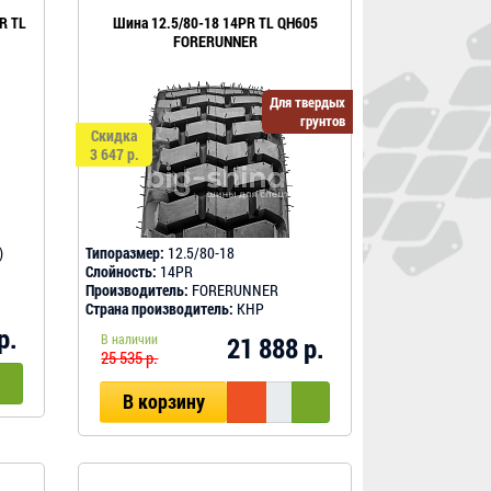
R TL
Шина 12.5/80-18 14PR TL QH605
FORERUNNER
Для твердых
грунтов
Скидка
3 647 р.
)
Типоразмер:
12.5/80-18
Слойность:
14PR
Производитель:
FORERUNNER
Страна производитель:
КНР
р.
В наличии
21 888 р.
25 535 р.
В корзину