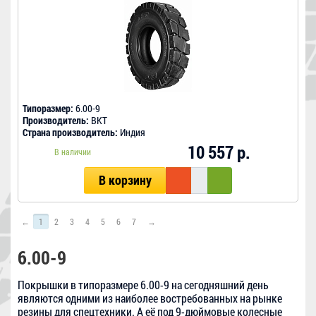
Типоразмер:
6.00-9
Производитель:
BKT
Страна производитель:
Индия
10 557 р.
В наличии
В корзину
←
1
2
3
4
5
6
7
→
6.00-9
Покрышки в типоразмере 6.00-9 на сегодняшний день
являются одними из наиболее востребованных на рынке
резины для спецтехники. А её под 9-дюймовые колесные