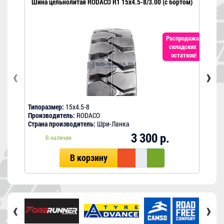
Шина цельнолитая RODACO R1 15x4.5-8/3.00 (с бортом)
Шина
Распродажа
складских
остатков!
‹
›
Типоразмер:
15x4.5-8
Типо
Производитель:
RODACO
Прои
Страна производитель:
Шри-Ланка
Стра
3 300 р.
В наличии
В корзину
‹
›