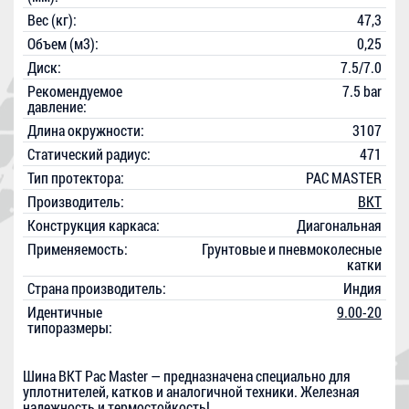
Вес (кг):
47,3
Объем (м3):
0,25
Диск:
7.5/7.0
Рекомендуемое
7.5 bar
давление:
Длина окружности:
3107
Статический радиус:
471
Тип протектора:
PAC MASTER
Производитель:
BKT
Конструкция каркаса:
Диагональная
Применяемость:
Грунтовые и пневмоколесные
катки
Страна производитель:
Индия
Идентичные
9.00-20
типоразмеры:
Шина BKT Pac Master — предназначена специально для
уплотнителей, катков и аналогичной техники. Железная
надежность и термостойкость!