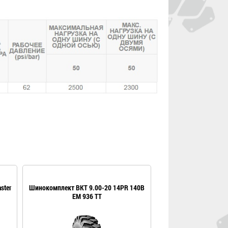
ster
Шинокомплект BKT 9.00-20 14PR 140B
Шинокомплект 9.00-
EM 936 TT
TKUS Tec