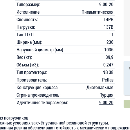
Типоразмер:
9.00-20
Исполнение:
Пневматическая
Слойность:
14PR
Нагрузка:
137B
Тип TT/TL:
TT
Ширина (мм):
230
Наружный диаметр (мм):
1036
Вес (кг):
39,9
Объем (м3):
0,247
Тип протектора:
NB 38
Производитель:
Petlas
Конструкция каркаса:
Диагональная
Страна производитель:
Турция
Идентичные типоразмеры:
9.00-20
ых погрузчиков.
ожных условиях за счёт усиленной резиновой структуры.
ванная резина обеспечивают стойкость к механическим поврежде