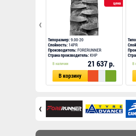
цена
‹
Типоразмер:
9.00-20
Типо
Слойность:
14PR
Слой
Производитель:
FORERUNNER
Прои
Страна производитель:
КНР
Стра
21 637 р.
В наличии
В 
В корзину
‹