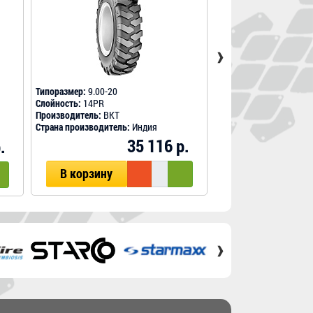
›
Типоразмер:
9.00-20
Типоразмер:
9.00-20
Слойность:
14PR
Слойность:
14PR
Производитель:
BKT
Производитель:
TECHK
Страна производитель:
Индия
Страна производитель
35 116 р.
.
В наличии
В корзину
В корзину
›