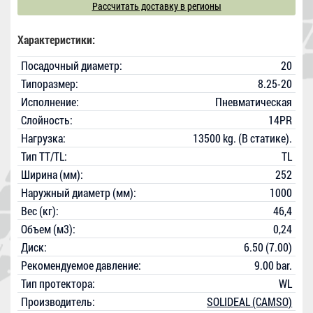
Рассчитать доставку в регионы
Характеристики:
Посадочный диаметр:
20
Типоразмер:
8.25-20
Исполнение:
Пневматическая
Слойность:
14PR
Нагрузка:
13500 kg. (В статике).
Тип TT/TL:
TL
Ширина (мм):
252
Наружный диаметр (мм):
1000
Вес (кг):
46,4
Объем (м3):
0,24
Диск:
6.50 (7.00)
Рекомендуемое давление:
9.00 bar.
Тип протектора:
WL
Производитель:
SOLIDEAL (CAMSO)