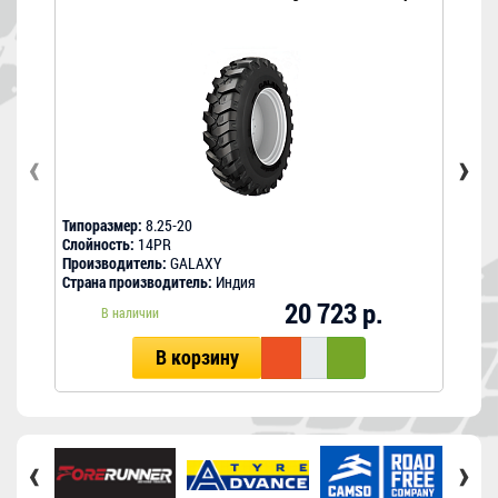
‹
›
Типоразмер:
8.25-20
Типо
Слойность:
14PR
Слой
Производитель:
GALAXY
Прои
Страна производитель:
Индия
Стра
20 723 р.
В наличии
В корзину
‹
›