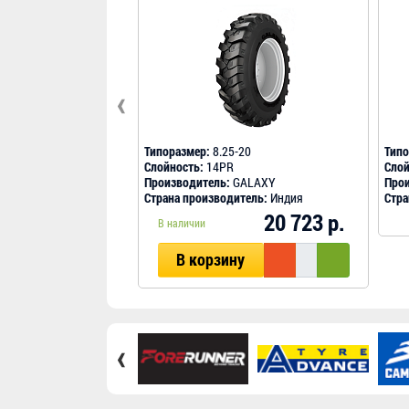
‹
Типоразмер:
8.25-20
Типо
Слойность:
14PR
Слой
Производитель:
GALAXY
Прои
Страна производитель:
Индия
Стра
20 723 р.
В наличии
В корзину
‹