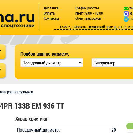
Доставка
График работы
za
Оплата
пн-пт: 9:00 - 18:00
B
Контакты
сб-вс: выходной
Bi
123592, г.Москва, Неманский проезд, вл.18, ст
Подбор шин по размеру:
ваторов-погрузчиков
4PR 133B EM 936 TT
Характеристики:
Посадочный диаметр:
20