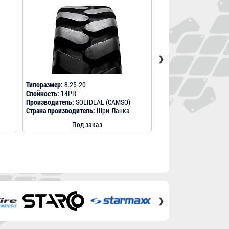
›
Типоразмер:
8.25-20
Типоразмер:
8.25-20
Слойность:
14PR
Слойность:
14PR
Производитель:
SOLIDEAL (CAMSO)
Производитель:
MITAS
Страна производитель:
Шри-Ланка
Страна производитель
Под заказ
Под за
›