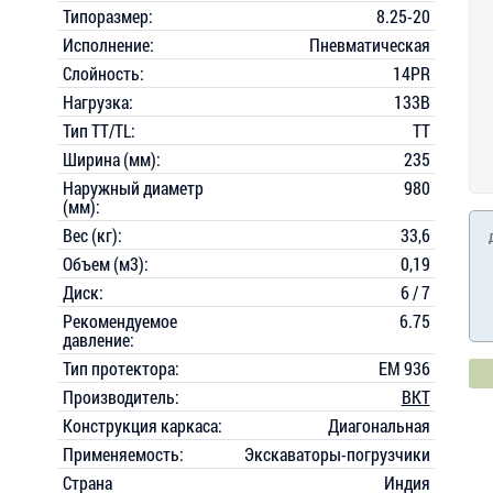
Типоразмер:
8.25-20
Исполнение:
Пневматическая
Слойность:
14PR
Нагрузка:
133B
Тип TT/TL:
TT
Ширина (мм):
235
Наружный диаметр
980
(мм):
Вес (кг):
33,6
Объем (м3):
0,19
Диск:
6 / 7
Рекомендуемое
6.75
давление:
Тип протектора:
EM 936
Производитель:
BKT
Конструкция каркаса:
Диагональная
Применяемость:
Экскаваторы-погрузчики
Страна
Индия