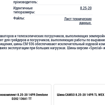
производитель:
Идентичные
8.25-20
типоразмеры:
Файлы:
Лист технических
данных.
аваторов и телескопических погрузчиков, выполняющих землеройн
ят для грейдеров и погрузчиков, выполняющих работы по выравни
ищения, шины EM 936 обеспечивают исключительный ходовой комф
овиях эксплуатации при больших нагрузках. Шины версии «Special»
нокомплект 8.25-20 14PR Deestone
Шина CAMSO 8.25-20 14PR TL WEX
D202 136A1 TT