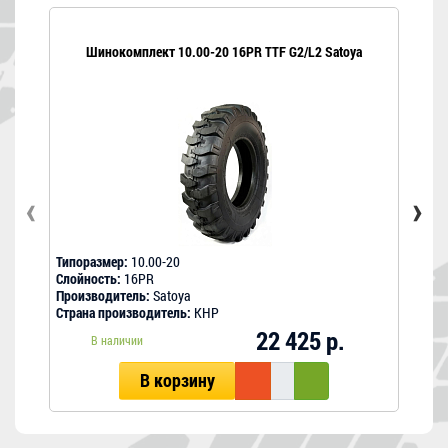
Шинокомплект 10.00-20 16PR TTF G2/L2 Satoya
‹
›
Типоразмер:
10.00-20
Типо
Слойность:
16PR
Слой
Производитель:
Satoya
Прои
Страна производитель:
КНР
Стра
22 425 р.
В наличии
В корзину