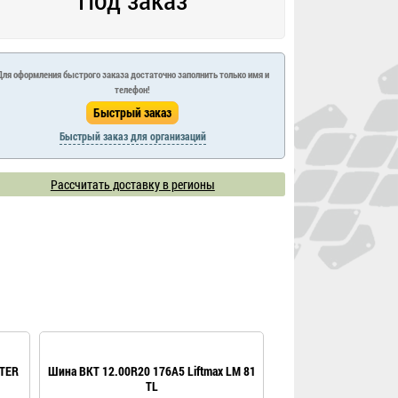
Для оформления быстрого заказа достаточно заполнить только имя и
телефон!
Быстрый заказ для организаций
Рассчитать доставку в регионы
STER
Шина BKT 12.00R20 176A5 Liftmax LM 81
Шина BKT 12.00R20 E
TL