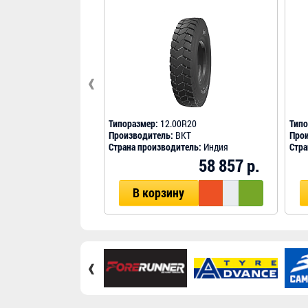
‹
Типоразмер:
12.00R20
Типо
Производитель:
BKT
Прои
Страна производитель:
Индия
Стра
58 857 р.
В корзину
‹