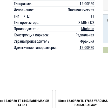
Типоразмер:
12.00R20
Исполнение:
Пневматическая
Тип TT/TL:
TT
Тип протектора:
X MINE D2
Производитель:
Michelin
Конструкция каркаса:
Радиальная
Страна производитель:
Франция
Идентичные типоразмеры:
12.00R20
на 12.00R20 TT 154G EARTHMAX SR
Шина 12.00R20 TL 176A5 YARDMA
44 BKT
RADIAL GALAXY