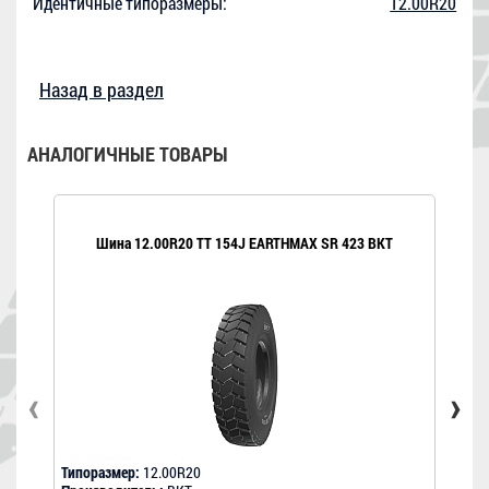
Идентичные типоразмеры:
12.00R20
Назад в раздел
АНАЛОГИЧНЫЕ ТОВАРЫ
Шина 12.00R20 TT 154J EARTHMAX SR 423 BKT
‹
›
Типоразмер:
12.00R20
Типо