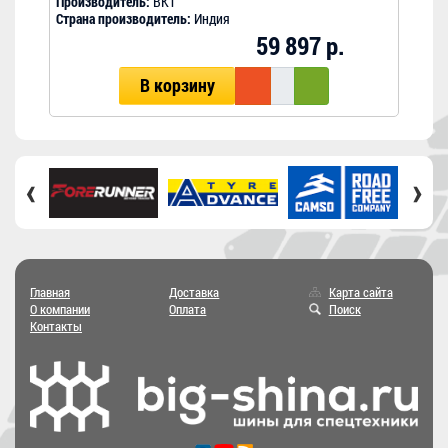
Производитель:
BKT
Прои
Страна производитель:
Индия
Стра
59 897 р.
В корзину
‹
›
Главная
Доставка
Карта сайта
О компании
Оплата
Поиск
Контакты