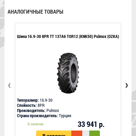
АНАЛОГИЧНЫЕ ТОВАРЫ
Шина 16.9-30 8PR TT 137A6 TOR12 (KNK50) Pulmox (OZKA)
‹
›
Типоразмер:
16.9-30
Типо
Слойность:
8PR
Слой
Производитель:
Pulmox
Прои
Страна производитель:
Турция
Стра
33 941 р.
В наличии