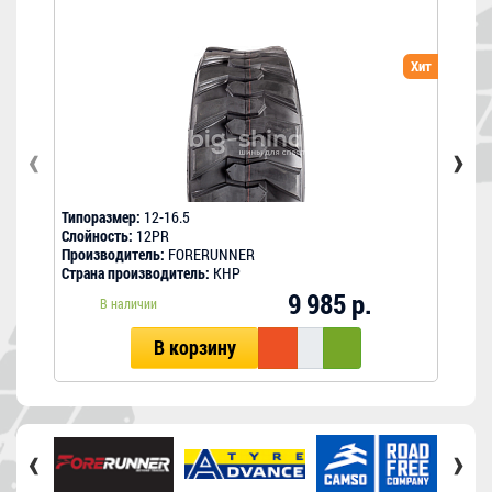
Хит
‹
›
Типоразмер:
12-16.5
Типо
Слойность:
12PR
Слой
Производитель:
FORERUNNER
Прои
Страна производитель:
КНР
Стра
9 985 р.
В наличии
В корзину
‹
›