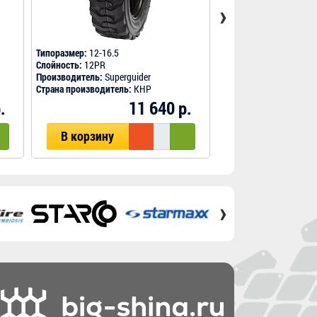
›
Типоразмер:
12-16.5
Типоразмер:
12-16.5
Слойность:
12PR
Слойность:
12PR
Производитель:
Superguider
Производитель:
Ekka
Страна производитель:
КНР
Страна производитель
.
11 640 р.
В корзину
В корзину
›