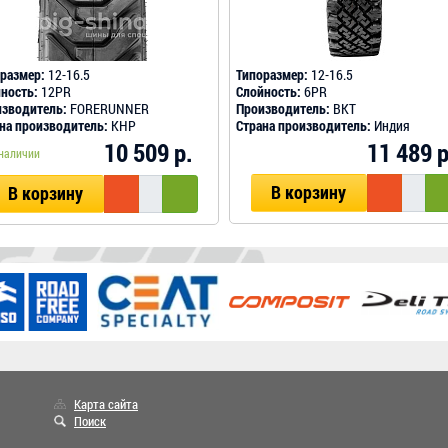
размер:
12-16.5
Типоразмер:
12-16.5
ность:
12PR
Слойность:
6PR
зводитель:
FORERUNNER
Производитель:
BKT
на производитель:
КНР
Страна производитель:
Индия
11 489 р
10 509 р.
наличии
В корзину
В корзину
Карта сайта
Поиск