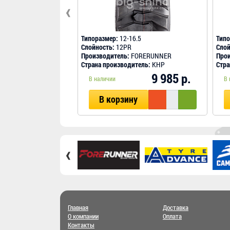
‹
Типоразмер:
12-16.5
Типо
Слойность:
12PR
Слой
Производитель:
FORERUNNER
Прои
Страна производитель:
КНР
Стра
9 985 р.
В наличии
В 
В корзину
‹
Главная
Доставка
О компании
Оплата
Контакты