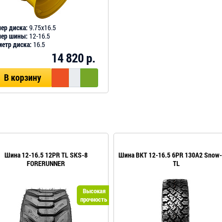
ер диска:
9.75х16.5
мер шины:
12-16.5
етр диска:
16.5
14 820 р.
В корзину
Шина 12-16.5 12PR TL SKS-8
Шина BKT 12-16.5 6PR 130A2 Snow-
FORERUNNER
TL
Высокая
прочность