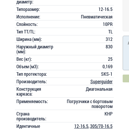
диаметр:
Типоразмер:
12-16.5
Исполнение:
Пневматическая
Слойность:
10PR
Тип TT/TL:
TL
Ширина (мм):
312
Наружный диаметр
830
(мм):
Вес (кг):
25
Объем (м3):
0,169
Тип протектора:
SKS-1
Производитель:
Superguider
Конструкция
Диагональная
каркаса:
Применяемость:
Погрузчики с бортовым
поворотом
Страна
КНР
производитель:
Идентичные
12-16.5
,
305/70-16.5