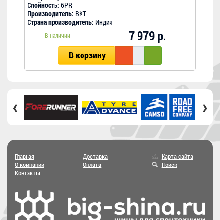
Слойность:
6PR
Слой
Производитель:
BKT
Прои
Страна производитель:
Индия
Стра
7 979 р.
В наличии
В корзину
‹
›
Главная
Доставка
Карта сайта
О компании
Оплата
Поиск
Контакты