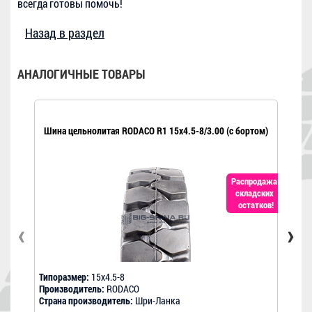
всегда готовы помочь!
Назад в раздел
АНАЛОГИЧНЫЕ ТОВАРЫ
Шина цельнолитая RODACO R1 15x4.5-8/3.00 (с бортом)
Шина
Распродажа
складских
остатков!
‹
›
Типоразмер:
15x4.5-8
Типо
Производитель:
RODACO
Прои
Страна производитель:
Шри-Ланка
Стра