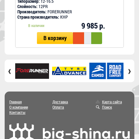
Типоразмер:
12-16.5
Типо
Слойность:
12PR
Слой
Производитель:
FORERUNNER
Прои
Страна производитель:
КНР
Стра
9 985 р.
В наличии
В корзину
‹
›
Главная
Доставка
Карта сайта
О компании
Оплата
Поиск
Контакты