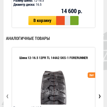
Размер шины:
12-16.5
Разм
Диаметр диска:
16.5
Диам
14 600 р.
В корзину
АНАЛОГИЧНЫЕ ТОВАРЫ
Шина 12-16.5 12PR TL 144A2 SKS-1 FORERUNNER
Хит
‹
›