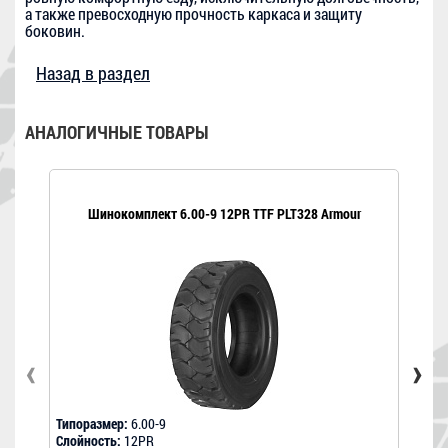
а также превосходную прочность каркаса и защиту
боковин.
Назад в раздел
АНАЛОГИЧНЫЕ ТОВАРЫ
Шинокомплект 6.00-9 12PR TTF PLT328 Armour
Ши
‹
›
Типоразмер:
6.00-9
Типо
Слойность:
12PR
Слой