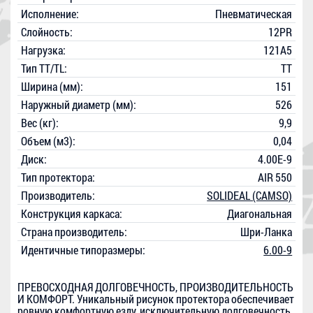
Исполнение:
Пневматическая
Слойность:
12PR
Нагрузка:
121A5
Тип TT/TL:
TT
Ширина (мм):
151
Наружный диаметр (мм):
526
Вес (кг):
9,9
Объем (м3):
0,04
Диск:
4.00E-9
Тип протектора:
AIR 550
Производитель:
SOLIDEAL (CAMSO)
Конструкция каркаса:
Диагональная
Страна производитель:
Шри-Ланка
Идентичные типоразмеры:
6.00-9
ПРЕВОСХОДНАЯ ДОЛГОВЕЧНОСТЬ, ПРОИЗВОДИТЕЛЬНОСТЬ
И КОМФОРТ. Уникальный рисунок протектора обеспечивает
ровную комфортную езду, исключительную долговечность,