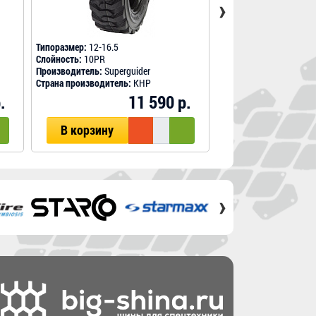
›
Типоразмер:
12-16.5
Типоразмер:
12-16.5
Слойность:
10PR
Слойность:
12PR
Производитель:
Superguider
Производитель:
Superg
Страна производитель:
КНР
Страна производитель
.
11 590 р.
В корзину
В корзину
›