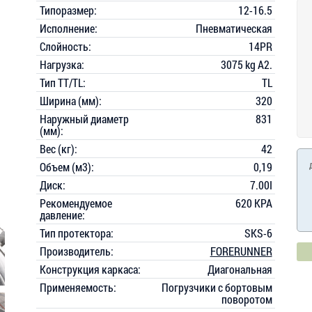
Типоразмер:
12-16.5
Исполнение:
Пневматическая
Слойность:
14PR
Нагрузка:
3075 kg A2.
Тип TT/TL:
TL
Ширина (мм):
320
Наружный диаметр
831
(мм):
Вес (кг):
42
Объем (м3):
0,19
Диск:
7.00I
Рекомендуемое
620 KPA
давление:
Тип протектора:
SKS-6
Производитель:
FORERUNNER
Конструкция каркаса:
Диагональная
Применяемость:
Погрузчики с бортовым
поворотом