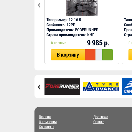
‹
Типоразмер:
12-16.5
Типо
Слойность:
12PR
Слой
Производитель:
FORERUNNER
Прои
Страна производитель:
КНР
Стра
9 985 р.
В наличии
В 
В корзину
‹
Главная
Доставка
О компании
Оплата
Контакты