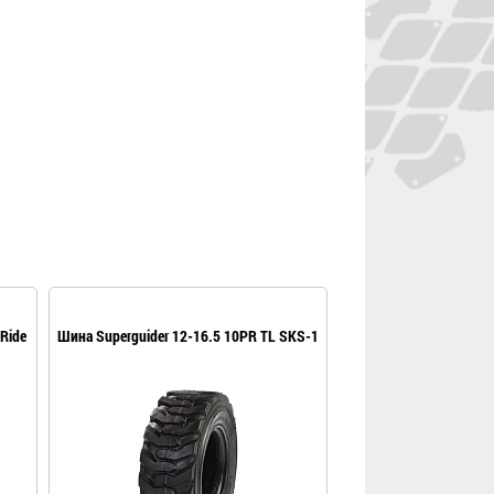
Ride
Шина Superguider 12-16.5 10PR TL SKS-1
Шина Superguider 12-1