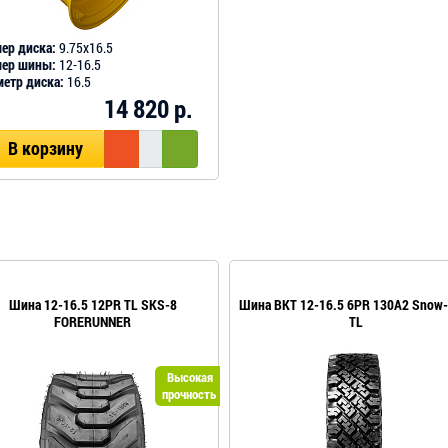
ер диска:
9.75х16.5
мер шины:
12-16.5
етр диска:
16.5
14 820 р.
В корзину
Шина 12-16.5 12PR TL SKS-8
Шина BKT 12-16.5 6PR 130A2 Snow-
FORERUNNER
TL
Высокая
прочность